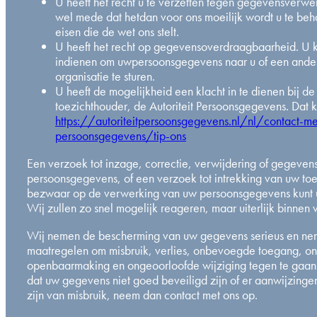
U heeft het recht u te verzetten tegen gegevensverwer
wel mede dat hetdan voor ons moeilijk wordt u te be
eisen die de wet ons stelt.
U heeft het recht op gegevensoverdraagbaarheid. U 
indienen om uwpersoonsgegevens naar u of een and
organisatie te sturen.
U heeft de mogelijkheid een klacht in te dienen bij de
toezichthouder, de Autoriteit Persoonsgegevens. Dat k
https://autoriteitpersoonsgegevens.nl/nl/contact-met
persoonsgegevens/tip-ons
Een verzoek tot inzage, correctie, verwijdering of gegeve
persoonsgegevens, of een verzoek tot intrekking van uw to
bezwaar op de verwerking van uw persoonsgegevens kunt u s
Wij zullen zo snel mogelijk reageren, maar uiterlijk binnen 
Wij nemen de bescherming van uw gegevens serieus en n
maatregelen om misbruik, verlies, onbevoegde toegang, o
openbaarmaking en ongeoorloofde wijziging tegen te gaan. 
dat uw gegevens niet goed beveiligd zijn of er aanwijzinge
zijn van misbruik, neem dan contact met ons op.